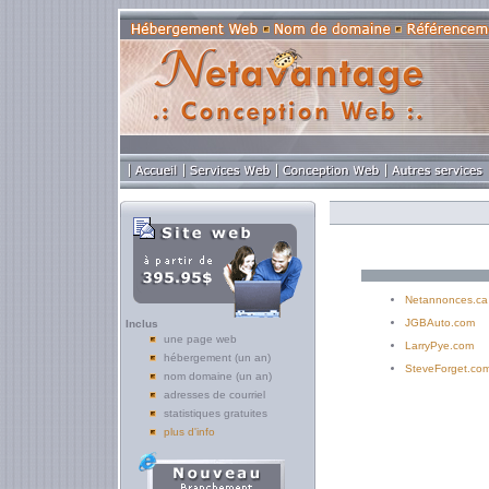
Netannonces.ca
JGBAuto.com
Inclus
une page web
LarryPye.com
hébergement (un an)
SteveForget.co
nom domaine (un an)
adresses de courriel
statistiques gratuites
plus d'info